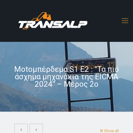
Motoμπέρδεμα S1 E2 : ”Τα πιό
άσχημα μηχανάκια της EICMA
2024” – Μέρος 2ο
Show all