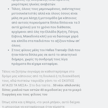
μικρότερες ηλικίες αναβατών.
Τέλος, όλους τους μεμονωμένους, ανένταχτους
μοτοσυκλετιστές αλλά και όλους όσους είναι
μέλη σε μια λέσχη ή μοτοομάδα (με κάποιους
από αυτούς πορευόμαστε δίπλα δίπλα και τα 3
αυτά χρόνια) για το χρόνο που διέθεσαν,
ερχόμενοι από όλη την Ελλάδα (Κρήτη, Πάτρα,
Εύβοια, Μακεδονία κλπ) για να δώσουμε χαρά
και ελπίδα στα παιδιά που το αξίζουν πάνω απ’
όλους.
Στους φίλους μέλη του Hellas Transalp Club που
ήταν πάντα δίπλα μας σε αυτό το απαιτητικό
διήμερο, χωρίς τη συνδρομή τους λίγα
πράγματα θα είχαμε καταφέρει.
Τέλος να ζητήσω συγνώμη αν καθυστερήσαμε στο
δρόμο μας κάποιους από τη δουλειά ή τη διασκέδασή
τους, εδώ πιστεύω ταιριάζει γάντι το «Ο ΣΚΟΠΟΣ
ΑΓΙΑΖΕΙ ΤΑ ΜΕΣΑ». Στο δια ταύτα….
50 νέοι εθελοντές
δότες μυελού των οστών 40 αιμοδοσίες για το μικρό
Γιωργάκη και τους φίλους του
Όπως είπε και η Μαρία, «το γκολ μπήκε», αυτό δείχνει
τι μπορούμε να καταφέρουμε όταν είμαστε