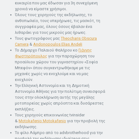
ευκαιρία που μας έδωσαν για 3η συνεχόμενη
χρονιά να είμαστε χρήσιμοι.
Όλους τους χορηγούς της εκδήλωσης, το
ανθοπωλείο, τους υπερήρωες, τις μασκότ, τη
συγγραφέα μας, όλους όσους έβαλαν ένα
λιθαράκι για τους μικρούς μας ήρωες.
Τους φωτογράφους μας
Theocharis Obscura
Camera
&
Andonopoulos Elias Andeli
Το Δήμαρχο Παλαιού Φαλήρου κο
Γιάννης
Φωστηρόπουλος
για την παραχώρηση του
προαύλιου χώρου του γυμναστηρίου «Σοφία
Μπεφόν» όπου συγκεντρωθήκαμε με τις
μηχανές χωρίς να ενοχλούμε και να μας
ενοχλούν.
Την Ελληνική Αστυνομία και τη Δημοτική
Αστυνομία Αθήνας για την πολύτιμη συνεισφορά
τους στην ολοκλήρωση αυτής της μεγάλης
μοτοπορείας χωρίς απρόοπτα και δυσάρεστες
εκπλήξεις.
Τους χορηγούς επικοινωνίας tvinsider
&
Motokafenio Motokafenio
για την προβολή της
εκδήλωσης.
Το φίλο Λάμπρο από το advbrotherhood για την
προβολή της εκδήλωσης ιδιαίτερα στις