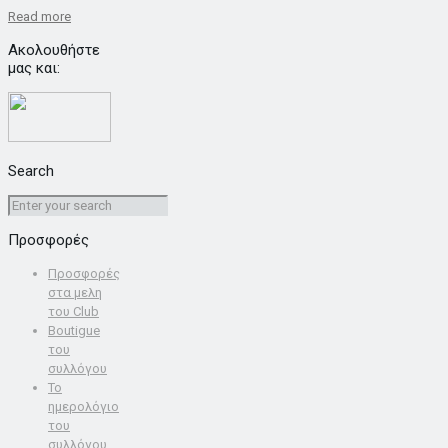
Read more
Ακολουθήστε
μας και:
Search
Προσφορές
Προσφoρές
στα μελη
του Club
Boutigue
του
συλλόγου
Το
ημερολόγιο
του
συλλόγου