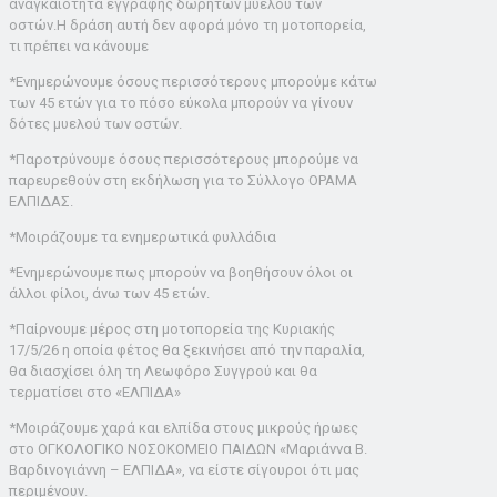
αναγκαιότητα εγγραφής δωρητών μυελού των
οστών.Η δράση αυτή δεν αφορά μόνο τη μοτοπορεία,
τι πρέπει να κάνουμε
*Ενημερώνουμε όσους περισσότερους μπορούμε κάτω
των 45 ετών για το πόσο εύκολα μπορούν να γίνουν
δότες μυελού των οστών.
*Παροτρύνουμε όσους περισσότερους μπορούμε να
παρευρεθούν στη εκδήλωση για το Σύλλογο ΟΡΑΜΑ
ΕΛΠΙΔΑΣ.
*Μοιράζουμε τα ενημερωτικά φυλλάδια
*Ενημερώνουμε πως μπορούν να βοηθήσουν όλοι οι
άλλοι φίλοι, άνω των 45 ετών.
*Παίρνουμε μέρος στη μοτοπορεία της Κυριακής
17/5/26 η οποία φέτος θα ξεκινήσει από την παραλία,
θα διασχίσει όλη τη Λεωφόρο Συγγρού και θα
τερματίσει στο «ΕΛΠΙΔΑ»
*Μοιράζουμε χαρά και ελπίδα στους μικρούς ήρωες
στο ΟΓΚΟΛΟΓΙΚΟ ΝΟΣΟΚΟΜΕΙΟ ΠΑΙΔΩΝ «Μαριάννα Β.
Βαρδινογιάννη – ΕΛΠΙΔΑ», να είστε σίγουροι ότι μας
περιμένουν.