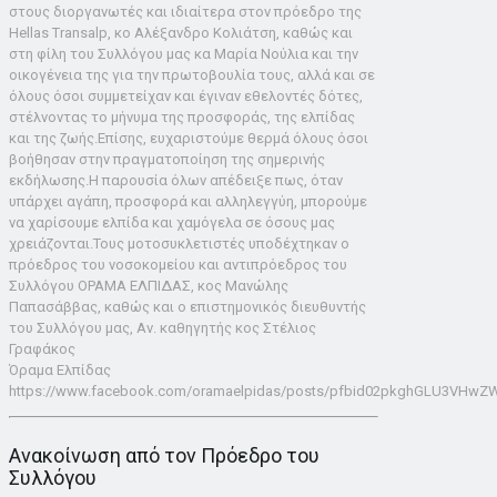
στους διοργανωτές και ιδιαίτερα στον πρόεδρο της
Hellas Transalp, κο Αλέξανδρο Κολιάτση, καθώς και
στη φίλη του Συλλόγου μας κα Μαρία Νούλια και την
οικογένεια της για την πρωτοβουλία τους, αλλά και σε
όλους όσοι συμμετείχαν και έγιναν εθελοντές δότες,
στέλνοντας το μήνυμα της προσφοράς, της ελπίδας
και της ζωής.Επίσης, ευχαριστούμε θερμά όλους όσοι
βοήθησαν στην πραγματοποίηση της σημερινής
εκδήλωσης.Η παρουσία όλων απέδειξε πως, όταν
υπάρχει αγάπη, προσφορά και αλληλεγγύη, μπορούμε
να χαρίσουμε ελπίδα και χαμόγελα σε όσους μας
χρειάζονται.Τους μοτοσυκλετιστές υποδέχτηκαν ο
πρόεδρος του νοσοκομείου και αντιπρόεδρος του
Συλλόγου ΟΡΑΜΑ ΕΛΠΙΔΑΣ, κος Μανώλης
Παπασάββας, καθώς και ο επιστημονικός διευθυντής
του Συλλόγου μας, Αν. καθηγητής κος Στέλιος
Γραφάκος
Όραμα Ελπίδας
https://www.facebook.com/oramaelpidas/posts/pfbid02pkghGLU3VH
Ανακοίνωση από τον Πρόεδρο του
Συλλόγου