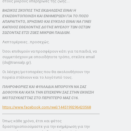
στους μικρούς υπερήρωες της ζωής….
ΒΑΣΙΚΟΣ ΣΚΟΠΟΣ ΤΗΣ ΕΚΔΗΛΩΣΗΣ ΕΙΝΑΙ Η
ΕΥΑΙΣΘΗΤΟΠΟΙΗΣΗ ΚΑΙ ΕΝΗΜΕΡΩΣΗ ΓΙΑ ΤΟ ΠΟΣΟ
ΑΠΑΡΑΙΤΗΤΟ, ΧΡΗΣΙΜΟ ΚΑΙ ΕΥΚΟΛΟ ΕΙΝΑΙ ΝΑ ΓΙΝΕΙ
ΚΑΠΟΙΟΣ ΕΘΕΛΟΝΤΗΣ ΔΟΤΗΣ ΜΥΕΛΟΥ ΤΩΝ ΟΣΤΩΝ
ΣΩΖΟΝΤΑΣ ΕΤΣΙ ΖΩΕΣ ΜΙΚΡΩΝ ΠΑΙΔΙΩΝ.
Λεπτομέρειες…προσεχώς.
Όσοι επιθυμούν να προσφέρουν κάτι για τα παιδιά, να
συμμετάσχουν με οποιοδήποτε τρόπο, στείλτε email
(ds@transalp.gr).
Oι λέσχες/μοτοπαρέες που θα ακολουθήσουν την
πορεία στέλνουν και το λογότυπό τους.
ΠΛΗΡΟΦΟΡΙΕΣ ΚΑΙ ΦΥΛΛΑΔΙΑ ΜΠΟΡΟΥΝ ΝΑ ΣΑΣ
ΔΟΘΟΥΝ ΚΑΙ ΚΑΤΑ ΤΗΝ ΕΠΙΣΚΕΨΗ ΣΑΣ ΣΤΗΝ ΕΚΘΕΣΗ
ΜΟΤΟΣΥΚΛΕΤΤΑΣ ΣΤΟ ΠΕΡΙΠΤΕΡΟ MAΣ C16.
https://www.facebook.com/reel/1445199296420568
Όπως κάθε χρόνο, έτσι και φέτος
δραστηριοποιούμαστε για την ενημέρωση για την