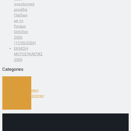
ογκολογική
μονάδα
Παίδων
με το
Όραμα
Ελπίδας
2026
(17/05/2026)
ΕΚΘΕΣΗ
ΜΟΤΟΣΥΚΛΕΤΑΣ
2026
Categories
Club
Events
Ανακοινώσεις
Δραστηριότητες
Εκδρομές
Νέα