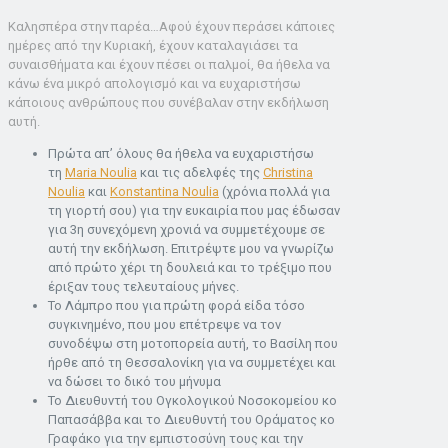
Καλησπέρα στην παρέα…Αφού έχουν περάσει κάποιες
ημέρες από την Κυριακή, έχουν καταλαγιάσει τα
συναισθήματα και έχουν πέσει οι παλμοί, θα ήθελα να
κάνω ένα μικρό απολογισμό και να ευχαριστήσω
κάποιους ανθρώπους που συνέβαλαν στην εκδήλωση
αυτή.
Πρώτα απ’ όλους θα ήθελα να ευχαριστήσω
τη
Maria Noulia
και τις αδελφές της
Christina
Noulia
και
Konstantina Noulia
(χρόνια πολλά για
τη γιορτή σου) για την ευκαιρία που μας έδωσαν
για 3η συνεχόμενη χρονιά να συμμετέχουμε σε
αυτή την εκδήλωση. Επιτρέψτε μου να γνωρίζω
από πρώτο χέρι τη δουλειά και το τρέξιμο που
έριξαν τους τελευταίους μήνες.
Το Λάμπρο που για πρώτη φορά είδα τόσο
συγκινημένο, που μου επέτρεψε να τον
συνοδέψω στη μοτοπορεία αυτή, το Βασίλη που
ήρθε από τη Θεσσαλονίκη για να συμμετέχει και
να δώσει το δικό του μήνυμα
Το Διευθυντή του Ογκολογικού Νοσοκομείου κο
Παπασάββα και το Διευθυντή του Οράματος κο
Γραφάκο για την εμπιστοσύνη τους και την