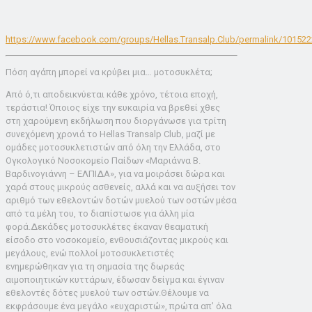
https://www.facebook.com/groups/Hellas.Transalp.Club/permalink/10152
Πόση αγάπη μπορεί να κρύβει μια… μοτοσυκλέτα;
Από ό,τι αποδεικνύεται κάθε χρόνο, τέτοια εποχή,
τεράστια! Όποιος είχε την ευκαιρία να βρεθεί χθες
στη χαρούμενη εκδήλωση που διοργάνωσε για τρίτη
συνεχόμενη χρονιά το Hellas Transalp Club, μαζί με
ομάδες μοτοσυκλετιστών από όλη την Ελλάδα, στο
Ογκολογικό Νοσοκομείο Παίδων «Μαριάννα Β.
Βαρδινογιάννη – ΕΛΠΙΔΑ», για να μοιράσει δώρα και
χαρά στους μικρούς ασθενείς, αλλά και να αυξήσει τον
αριθμό των εθελοντών δοτών μυελού των οστών μέσα
από τα μέλη του, το διαπίστωσε για άλλη μία
φορά.Δεκάδες μοτοσυκλέτες έκαναν θεαματική
είσοδο στο νοσοκομείο, ενθουσιάζοντας μικρούς και
μεγάλους, ενώ πολλοί μοτοσυκλετιστές
ενημερώθηκαν για τη σημασία της δωρεάς
αιμοποιητικών κυττάρων, έδωσαν δείγμα και έγιναν
εθελοντές δότες μυελού των οστών.Θέλουμε να
εκφράσουμε ένα μεγάλο «ευχαριστώ», πρώτα απ’ όλα