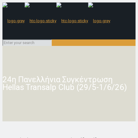
24η Πανελλήνια Συγκέντρωση
Hellas Transalp Club (29/5-1/6/26)