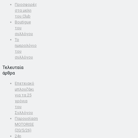
Προσφoρές
στα μελη
του Club
Boutigue
του
συλλόγου
Το
ημερολόγιο
του
συλλόγου
Τελευταία
άρθρα
Επετειακό
μπλουζάκι
για τα 25
χρόνια
του
Συλλόγου
Παρουσίαση
MOTORISE
(20/5/26)
24η