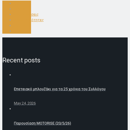
Club
Events
Ανακοινώσεις
Δραστηριότητες
Εκδρομές
Νέα
Recent posts
Επετειακό μπλουζάκι για τα 25 χρόνια του Συλλόγου
May 24, 2026
Παρουσίαση MOTORISE (20/5/26)