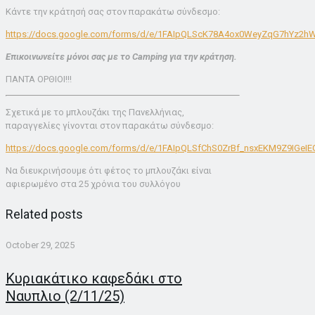
Κάντε την κράτησή σας στον παρακάτω σύνδεσμο:
https://docs.google.com/forms/d/e/1FAIpQLScK78A4ox0WeyZqG7hYz2h
Επικοινωνείτε μόνοι σας με το Camping για την κράτηση.
ΠΑΝΤΑ ΟΡΘΙΟΙ!!!
Σχετικά με το μπλουζάκι της Πανελλήνιας,
παραγγελίες γίνονται στον παρακάτω σύνδεσμο:
https://docs.google.com/forms/d/e/1FAIpQLSfChS0ZrBf_nsxEKM9Z9IG
Να διευκρινήσουμε ότι φέτος το μπλουζάκι είναι
αφιερωμένο στα 25 χρόνια του συλλόγου
Related posts
October 29, 2025
Κυριακάτικο καφεδάκι στο
Ναυπλιο (2/11/25)