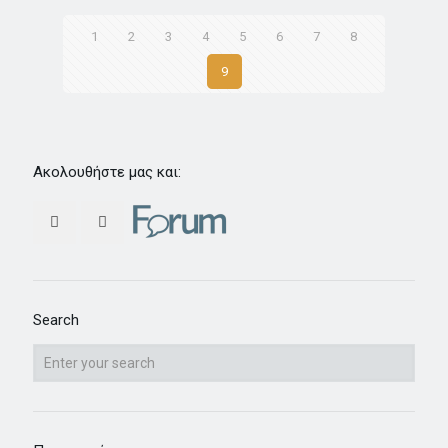
1
2
3
4
5
6
7
8
9
Ακολουθήστε μας και:
Search